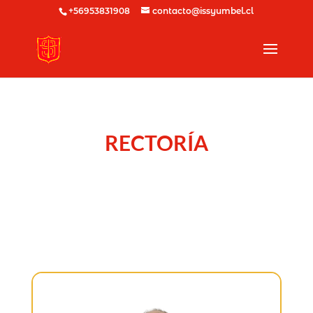
+56953831908
contacto@issyumbel.cl
RECTORÍA