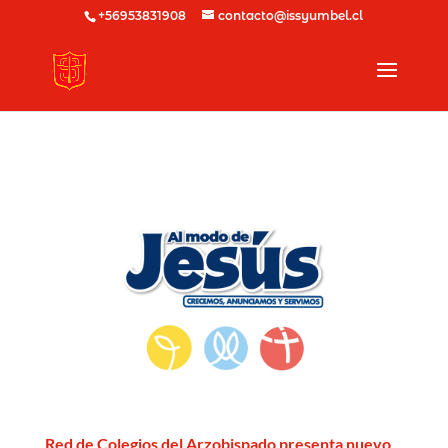
+56953831908
contacto@issyumbel.cl
Red de Colegios del Arzobispado presenta nuevo