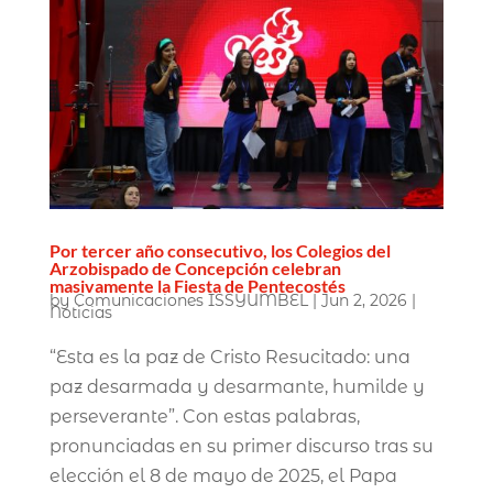
Por tercer año consecutivo, los Colegios del
Arzobispado de Concepción celebran
masivamente la Fiesta de Pentecostés
by
Comunicaciones ISSYUMBEL
|
Jun 2, 2026
|
Noticias
“Esta es la paz de Cristo Resucitado: una
paz desarmada y desarmante, humilde y
perseverante”. Con estas palabras,
pronunciadas en su primer discurso tras su
elección el 8 de mayo de 2025, el Papa